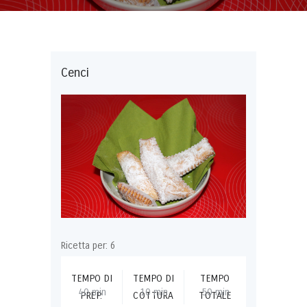
Cenci
Ricetta per: 6
TEMPO DI
TEMPO DI
TEMPO
40 min
10 min
50 min
PREP.
COTTURA
TOTALE