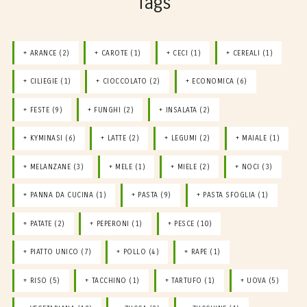
Tags
ARANCE
(2)
CAROTE
(1)
CECI
(1)
CEREALI
(1)
CILIEGIE
(1)
CIOCCOLATO
(2)
ECONOMICA
(6)
FESTE
(9)
FUNGHI
(2)
INSALATA
(2)
KYMINASI
(6)
LATTE
(2)
LEGUMI
(2)
MAIALE
(1)
MELANZANE
(3)
MELE
(1)
MIELE
(2)
NOCI
(3)
PANNA DA CUCINA
(1)
PASTA
(9)
PASTA SFOGLIA
(1)
PATATE
(2)
PEPERONI
(1)
PESCE
(10)
PIATTO UNICO
(7)
POLLO
(4)
RAPE
(1)
RISO
(5)
TACCHINO
(1)
TARTUFO
(1)
UOVA
(5)