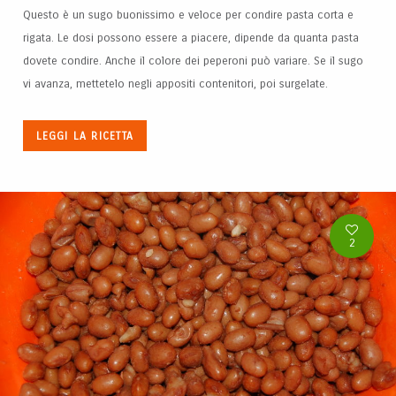
Questo è un sugo buonissimo e veloce per condire pasta corta e
rigata. Le dosi possono essere a piacere, dipende da quanta pasta
dovete condire. Anche il colore dei peperoni può variare. Se il sugo
vi avanza, mettetelo negli appositi contenitori, poi surgelate.
LEGGI LA RICETTA
2