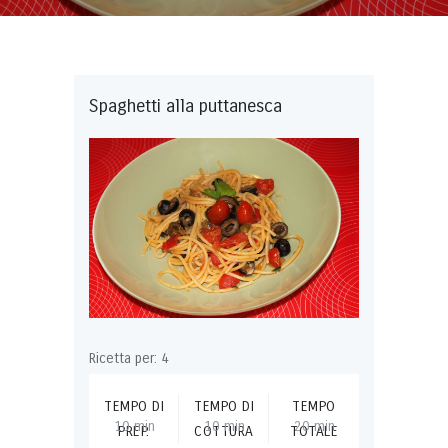
Spaghetti alla puttanesca
Ricetta per: 4
TEMPO DI
TEMPO DI
TEMPO
10 min
10 min
20 min
PREP.
COTTURA
TOTALE